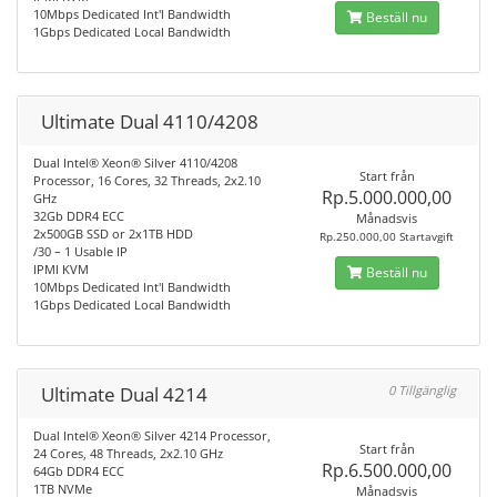
10Mbps Dedicated Int'l Bandwidth
Beställ nu
1Gbps Dedicated Local Bandwidth
Ultimate Dual 4110/4208
Dual Intel® Xeon® Silver 4110/4208
Start från
Processor, 16 Cores, 32 Threads, 2x2.10
Rp.5.000.000,00
GHz
32Gb DDR4 ECC
Månadsvis
2x500GB SSD or 2x1TB HDD
Rp.250.000,00 Startavgift
/30 – 1 Usable IP
IPMI KVM
Beställ nu
10Mbps Dedicated Int'l Bandwidth
1Gbps Dedicated Local Bandwidth
Ultimate Dual 4214
0 Tillgänglig
Dual Intel® Xeon® Silver 4214 Processor,
Start från
24 Cores, 48 Threads, 2x2.10 GHz
Rp.6.500.000,00
64Gb DDR4 ECC
1TB NVMe
Månadsvis