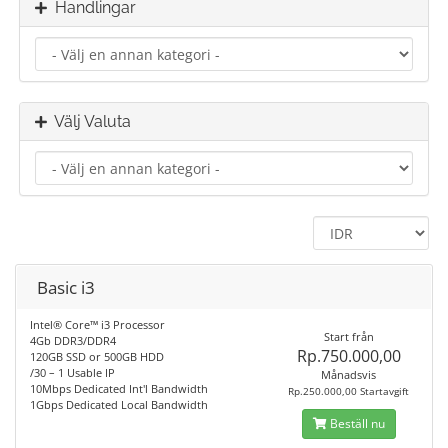
Handlingar
Välj Valuta
Basic i3
Intel® Core™ i3 Processor
Start från
4Gb DDR3/DDR4
Rp.750.000,00
120GB SSD or 500GB HDD
/30 – 1 Usable IP
Månadsvis
10Mbps Dedicated Int'l Bandwidth
Rp.250.000,00 Startavgift
1Gbps Dedicated Local Bandwidth
Beställ nu