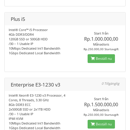
Plus i5
Intel® Core™ i5 Processor
Start från
4Gb DDR3/DDR4
Rp.1.000.000,00
120GB SSD or 500GB HDD
/30 – 1 Usable IP
Månadsvis
10Mbps Dedicated Int'l Bandwidth
Rp.250.000,00 Startavgift
1Gbps Dedicated Local Bandwidth
Beställ nu
Enterprise E3-1230 v3
0 Tillgänglig
Intel® Xeon® E3-1230 v3 Processor, 4
Start från
Cores, 8 Threads, 3.30 GHz
Rp.1.500.000,00
8Gb DDR3 ECC
2x500GB SSD or 2x1TB HDD
Månadsvis
/30 – 1 Usable IP
Rp.250.000,00 Startavgift
IPMI KVM
10Mbps Dedicated Int'l Bandwidth
Beställ nu
1Gbps Dedicated Local Bandwidth