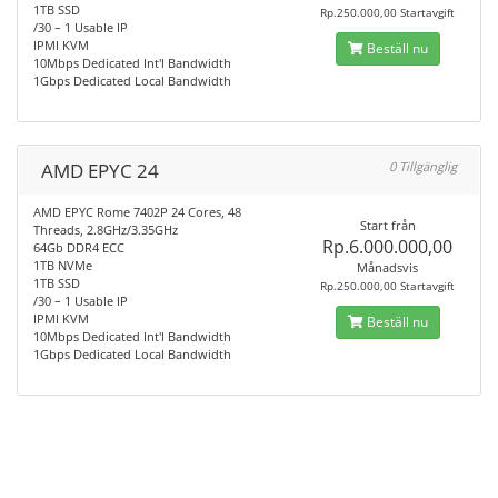
1TB SSD
Rp.250.000,00 Startavgift
/30 – 1 Usable IP
IPMI KVM
Beställ nu
10Mbps Dedicated Int'l Bandwidth
1Gbps Dedicated Local Bandwidth
AMD EPYC 24
0 Tillgänglig
AMD EPYC Rome 7402P 24 Cores, 48
Start från
Threads, 2.8GHz/3.35GHz
Rp.6.000.000,00
64Gb DDR4 ECC
1TB NVMe
Månadsvis
1TB SSD
Rp.250.000,00 Startavgift
/30 – 1 Usable IP
IPMI KVM
Beställ nu
10Mbps Dedicated Int'l Bandwidth
1Gbps Dedicated Local Bandwidth