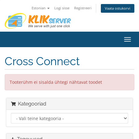
Estonian
Logi sisse
Registreeri
Vaata ostukorvi
Lülit
navig
Cross Connect
Tooterühm ei sisalda ühtegi nähtavat toodet
Kategooriad