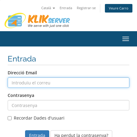
Català
Entrada
Registrar-se
Veure Carro
Canv
la
nave
Entrada
Direcció Email
Contrasenya
Recordar Dades d'usuari
Ha perdut la contrasenya?