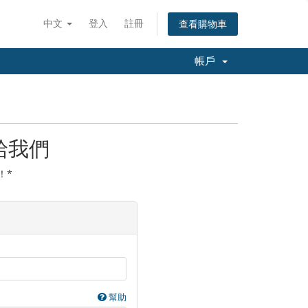
中文
登入
註冊
查看購物車
帳戶
給我們
！*
幫助