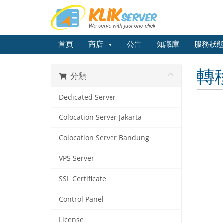
首頁
商店
公告
知識庫
服務狀
轉
分類
Dedicated Server
Colocation Server Jakarta
Colocation Server Bandung
VPS Server
SSL Certificate
Control Panel
License